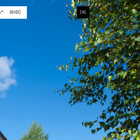
Ь“
ИНФО
ENG